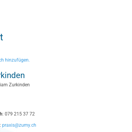
t
h hinzufügen.
rkinden
riam Zurkinden
ch
:
079 215 37 72
:
praxis@zumy.ch