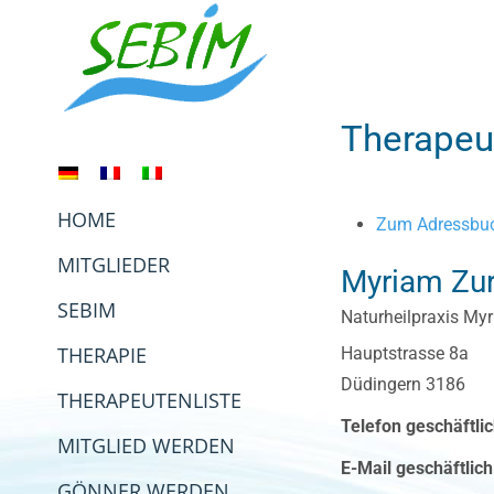
Zum
Inhalt
springen
Therapeu
HOME
Zum Adressbuc
MITGLIEDER
Myriam
Zu
SEBIM
Naturheilpraxis My
THERAPIE
Hauptstrasse 8a
Düdingern
3186
THERAPEUTENLISTE
Telefon geschäftli
MITGLIED WERDEN
E-Mail geschäftlich
GÖNNER WERDEN