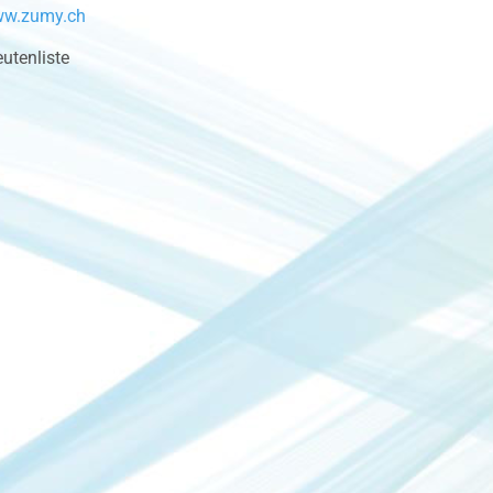
ww.zumy.ch
utenliste