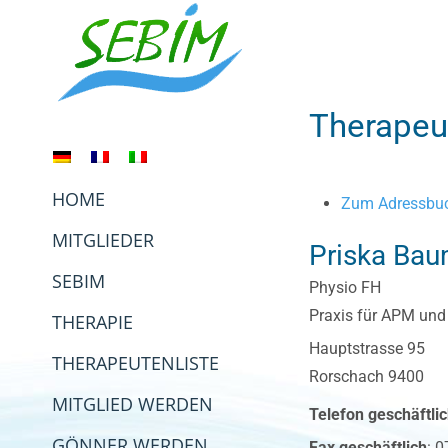
Zum
Inhalt
springen
Therapeu
HOME
Zum Adressbuc
MITGLIEDER
Priska
Bau
SEBIM
Physio FH
Praxis für APM un
THERAPIE
Hauptstrasse 95
THERAPEUTENLISTE
Rorschach
9400
MITGLIED WERDEN
Telefon geschäftli
GÖNNER WERDEN
Fax geschäftlich
:
0