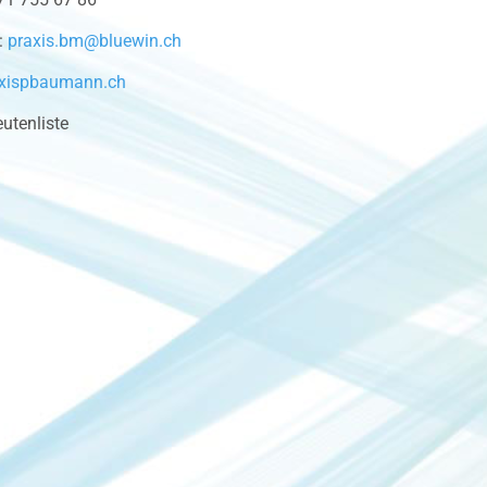
:
praxis.bm@bluewin.ch
xispbaumann.ch
utenliste