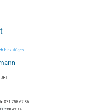
t
h hinzufügen.
mann
d BRT
ch
:
071 755 67 86
71 755 67 86