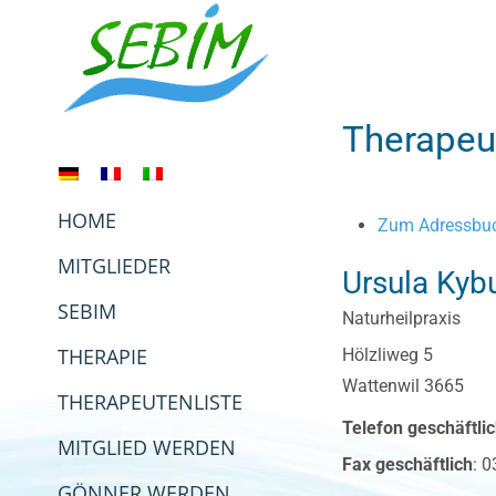
Zum
Inhalt
springen
Therapeu
HOME
Zum Adressbuc
MITGLIEDER
Ursula
Kyb
SEBIM
Naturheilpraxis
THERAPIE
Hölzliweg 5
Wattenwil
3665
THERAPEUTENLISTE
Telefon geschäftli
MITGLIED WERDEN
Fax geschäftlich
:
0
GÖNNER WERDEN