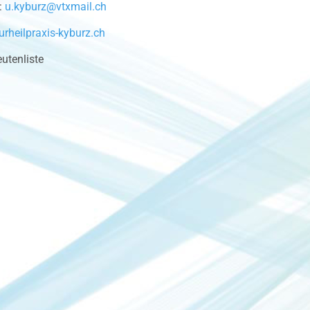
:
u.kyburz@vtxmail.ch
rheilpraxis-kyburz.ch
utenliste