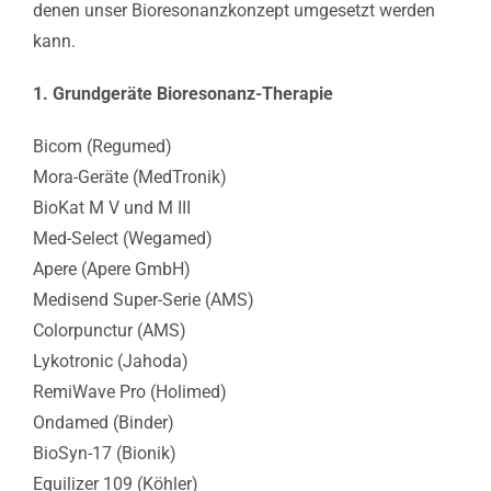
denen unser Bioresonanzkonzept umgesetzt werden
kann.
1. Grundgeräte Bioresonanz-Therapie
Bicom (Regumed)
Mora-Geräte (MedTronik)
BioKat M V und M III
Med-Select (Wegamed)
Apere (Apere GmbH)
Medisend Super-Serie (AMS)
Colorpunctur (AMS)
Lykotronic (Jahoda)
RemiWave Pro (Holimed)
Ondamed (Binder)
BioSyn-17 (Bionik)
Equilizer 109 (Köhler)