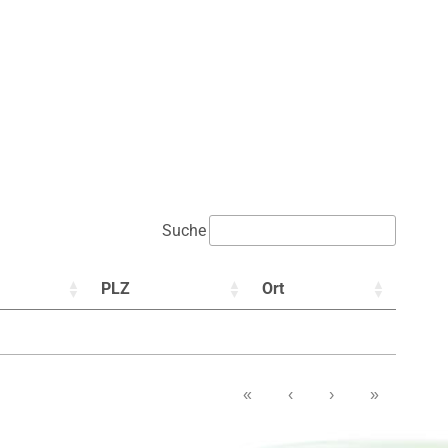
Suche
PLZ
Ort
«
‹
›
»