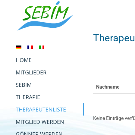
Zum
Inhalt
springen
Therapeu
HOME
MITGLIEDER
SEBIM
Nachname
THERAPIE
THERAPEUTENLISTE
Keine Einträge verf
MITGLIED WERDEN
GÖNNER WERDEN