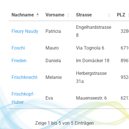
Nachname
Vorname
Strasse
PLZ
Engelhardstrasse
Fleury Naudy
Patricia
328
8
Foschi
Mauro
Via Tognola 6
671
Frieden
Daniela
Im Dornäcker 18
896
Herbergstrasse
Frischknecht
Melanie
952
31a
Frischkopf-
Eva
Mauenseestr. 6
621
Huber
Zeige 1 bis 5 von 5 Einträgen