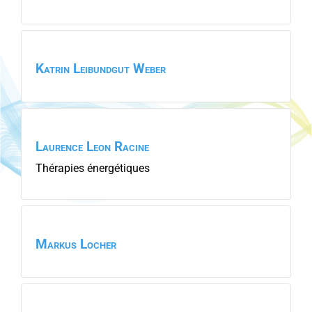
Katrin
Leibundgut Weber
Laurence
Leon Racine
Thérapies énergétiques
Markus
Locher