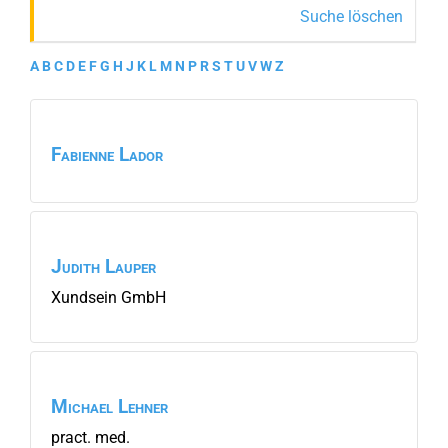
Suche löschen
A
B
C
D
E
F
G
H
J
K
L
M
N
P
R
S
T
U
V
W
Z
Fabienne
Lador
Judith
Lauper
Xundsein GmbH
Michael
Lehner
pract. med.