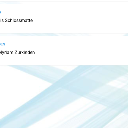
r
is Schlossmatte
den
 Myriam Zurkinden