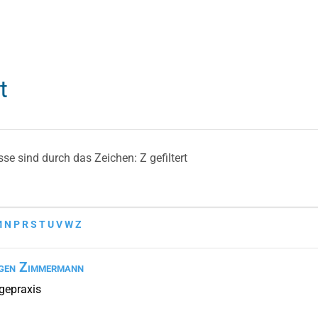
t
sse sind durch das Zeichen: Z gefiltert
M
N
P
R
S
T
U
V
W
Z
gen Zimmermann
gepraxis