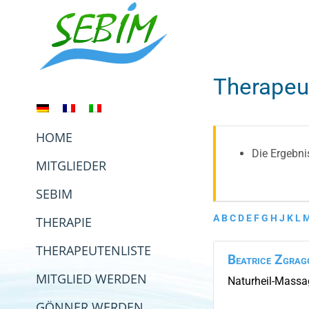
Zum
Inhalt
springen
Therapeu
HOME
Die Ergebni
MITGLIEDER
SEBIM
A
B
C
D
E
F
G
H
J
K
L
THERAPIE
THERAPEUTENLISTE
Beatrice
Zgrag
MITGLIED WERDEN
Naturheil-Massa
GÖNNER WERDEN