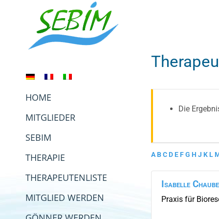
Zum
Inhalt
springen
Therapeu
HOME
Die Ergebni
MITGLIEDER
SEBIM
A
B
C
D
E
F
G
H
J
K
L
THERAPIE
THERAPEUTENLISTE
Isabelle
Chaube
MITGLIED WERDEN
Praxis für Biore
GÖNNER WERDEN