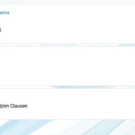
nova
G
Björn Clausen