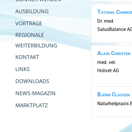
AUSBILDUNG
Tatiana
Chirku
Dr. med.
VORTRÄGE
SalusBalance A
REGIONALE
WEITERBILDUNG
Alain
Christen
KONTAKT
med. vet.
LINKS
Holivet AG
DOWNLOADS
NEWS-MAGAZIN
Björn
Clausen
Naturheilpraxis 
MARKTPLATZ