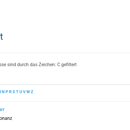
t
sse sind durch das Zeichen: C gefiltert
M
N
P
R
S
T
U
V
W
Z
rt
sonanz